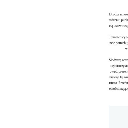
Drodze umowy
erdzeniu punk
cią ustawową
Pracownicy wo
ncie potrzebu
wi
Słodyczą oraz
kiej uroczyst
ować: prezent
bistego tej o
rtnera. Przed
elności mają