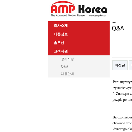
회사소개
제품정보
솔루션
고객지원
공지사항
이전글
Q&A
채용안내
Paru mężczyzn
zystanie wyci
ń. Znacząco z
pożąda po two
Bardzo niebezp
chowane drod
dynczego oka