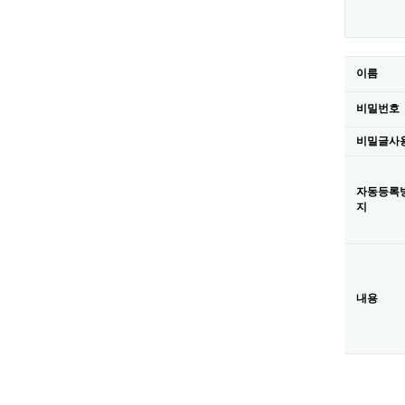
이름
비밀번호
비밀글사
자동등록
새로고침
지
내용